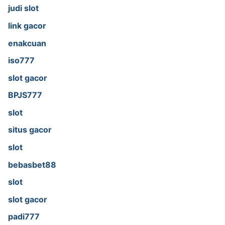
judi slot
link gacor
enakcuan
iso777
slot gacor
BPJS777
slot
situs gacor
slot
bebasbet88
slot
slot gacor
padi777