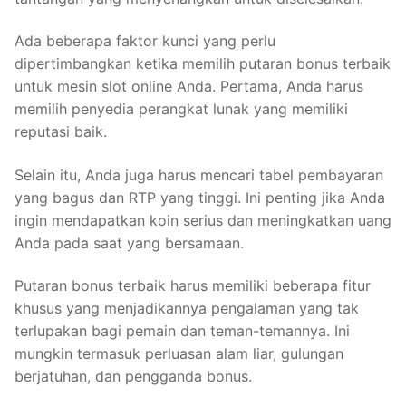
Ada beberapa faktor kunci yang perlu
dipertimbangkan ketika memilih putaran bonus terbaik
untuk mesin slot online Anda. Pertama, Anda harus
memilih penyedia perangkat lunak yang memiliki
reputasi baik.
Selain itu, Anda juga harus mencari tabel pembayaran
yang bagus dan RTP yang tinggi. Ini penting jika Anda
ingin mendapatkan koin serius dan meningkatkan uang
Anda pada saat yang bersamaan.
Putaran bonus terbaik harus memiliki beberapa fitur
khusus yang menjadikannya pengalaman yang tak
terlupakan bagi pemain dan teman-temannya. Ini
mungkin termasuk perluasan alam liar, gulungan
berjatuhan, dan pengganda bonus.