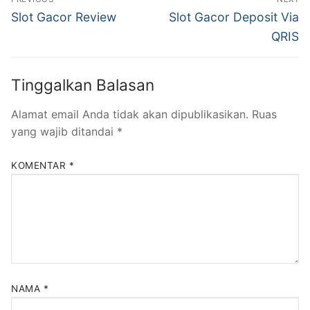
pos
Previous
Next
Slot Gacor Review
Slot Gacor Deposit Via
post:
post:
QRIS
Tinggalkan Balasan
Alamat email Anda tidak akan dipublikasikan.
Ruas
yang wajib ditandai
*
KOMENTAR
*
NAMA
*