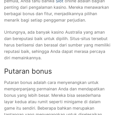
pemula, Anda tahu bahwa
Slot
online adalah bagian
penting dari pengalaman kasino. Mereka menawarkan
berbagai bonus dan fitur, menjadikannya pilihan
menarik bagi setiap penggemar perjudian.
Untungnya, ada banyak kasino Australia yang aman
dan bereputasi baik untuk dipilih. Situs-situs tersebut
harus berlisensi dan berasal dari sumber yang memiliki
reputasi baik, sehingga Anda dapat merasa percaya
diri memainkannya.
Putaran bonus
Putaran bonus adalah cara menyenangkan untuk
memperpanjang permainan Anda dan mendapatkan
bonus yang lebih besar. Mereka bisa sesederhana
layar kedua atau rumit seperti minigame di dalam
game itu sendiri. Beberapa bahkan merupakan
tantangan yang menyenangkan untuk diselesaikan.