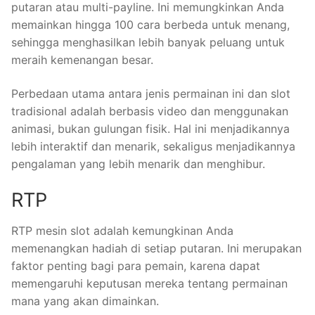
putaran atau multi-payline. Ini memungkinkan Anda
memainkan hingga 100 cara berbeda untuk menang,
sehingga menghasilkan lebih banyak peluang untuk
meraih kemenangan besar.
Perbedaan utama antara jenis permainan ini dan slot
tradisional adalah berbasis video dan menggunakan
animasi, bukan gulungan fisik. Hal ini menjadikannya
lebih interaktif dan menarik, sekaligus menjadikannya
pengalaman yang lebih menarik dan menghibur.
RTP
RTP mesin slot adalah kemungkinan Anda
memenangkan hadiah di setiap putaran. Ini merupakan
faktor penting bagi para pemain, karena dapat
memengaruhi keputusan mereka tentang permainan
mana yang akan dimainkan.