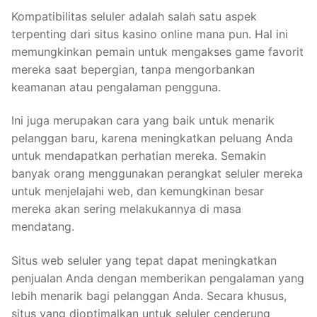
Kompatibilitas seluler adalah salah satu aspek
terpenting dari situs kasino online mana pun. Hal ini
memungkinkan pemain untuk mengakses game favorit
mereka saat bepergian, tanpa mengorbankan
keamanan atau pengalaman pengguna.
Ini juga merupakan cara yang baik untuk menarik
pelanggan baru, karena meningkatkan peluang Anda
untuk mendapatkan perhatian mereka. Semakin
banyak orang menggunakan perangkat seluler mereka
untuk menjelajahi web, dan kemungkinan besar
mereka akan sering melakukannya di masa
mendatang.
Situs web seluler yang tepat dapat meningkatkan
penjualan Anda dengan memberikan pengalaman yang
lebih menarik bagi pelanggan Anda. Secara khusus,
situs yang dioptimalkan untuk seluler cenderung