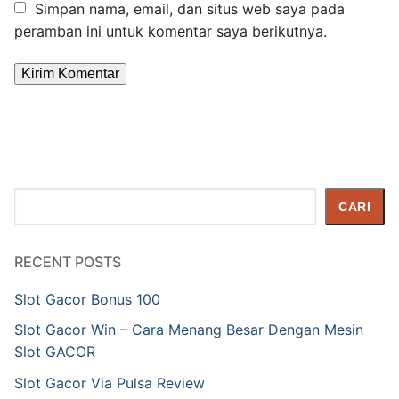
Simpan nama, email, dan situs web saya pada
peramban ini untuk komentar saya berikutnya.
Cari
CARI
RECENT POSTS
Slot Gacor Bonus 100
Slot Gacor Win – Cara Menang Besar Dengan Mesin
Slot GACOR
Slot Gacor Via Pulsa Review