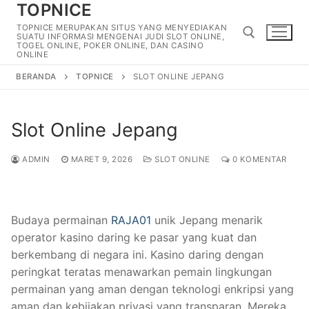
TOPNICE
Lompat
ke
TOPNICE MERUPAKAN SITUS YANG MENYEDIAKAN
SUATU INFORMASI MENGENAI JUDI SLOT ONLINE,
konten
TOGEL ONLINE, POKER ONLINE, DAN CASINO
ONLINE
BERANDA
TOPNICE
SLOT ONLINE JEPANG
Cari:
Slot Online Jepang
ADMIN
MARET 9, 2026
SLOT ONLINE
0 KOMENTAR
Budaya permainan
RAJA01
unik Jepang menarik
operator kasino daring ke pasar yang kuat dan
berkembang di negara ini. Kasino daring dengan
peringkat teratas menawarkan pemain lingkungan
permainan yang aman dengan teknologi enkripsi yang
aman dan kebijakan privasi yang transparan. Mereka