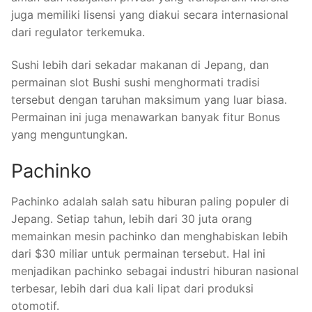
juga memiliki lisensi yang diakui secara internasional
dari regulator terkemuka.
Sushi lebih dari sekadar makanan di Jepang, dan
permainan slot Bushi sushi menghormati tradisi
tersebut dengan taruhan maksimum yang luar biasa.
Permainan ini juga menawarkan banyak fitur Bonus
yang menguntungkan.
Pachinko
Pachinko adalah salah satu hiburan paling populer di
Jepang. Setiap tahun, lebih dari 30 juta orang
memainkan mesin pachinko dan menghabiskan lebih
dari $30 miliar untuk permainan tersebut. Hal ini
menjadikan pachinko sebagai industri hiburan nasional
terbesar, lebih dari dua kali lipat dari produksi
otomotif.