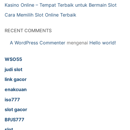
Kasino Online – Tempat Terbaik untuk Bermain Slot
Cara Memilih Slot Online Terbaik
RECENT COMMENTS
A WordPress Commenter
mengenai
Hello world!
WSO55
judi slot
link gacor
enakcuan
iso777
slot gacor
BPJS777
slot