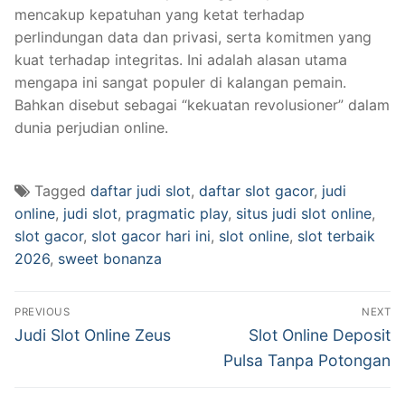
mencakup kepatuhan yang ketat terhadap
perlindungan data dan privasi, serta komitmen yang
kuat terhadap integritas. Ini adalah alasan utama
mengapa ini sangat populer di kalangan pemain.
Bahkan disebut sebagai “kekuatan revolusioner” dalam
dunia perjudian online.
Tagged
daftar judi slot
,
daftar slot gacor
,
judi
online
,
judi slot
,
pragmatic play
,
situs judi slot online
,
slot gacor
,
slot gacor hari ini
,
slot online
,
slot terbaik
2026
,
sweet bonanza
Navigasi
PREVIOUS
NEXT
pos
Previous
Next
Judi Slot Online Zeus
Slot Online Deposit
post:
post:
Pulsa Tanpa Potongan