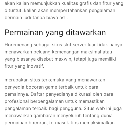
akan kalian memunjukkan kualitas grafis dan fitur yang
dituntut, kalian akan mempertahankan pengalaman
bermain judi tanpa biaya asli.
Permainan yang ditawarkan
Horemenang sebagai situs slot server luar tidak hanya
menawarkan peluang kemenangan maksimal atau
yang biasanya disebut maxwin, tetapi juga memiliki
fitur yang inovatif.
merupakan situs terkemuka yang menawarkan
penyedia bocoran game terbaik untuk para
pemainnya. Daftar penyedianya dikurasi oleh para
profesional berpengalaman untuk memastikan
pengalaman terbaik bagi pengguna. Situs web ini juga
menawarkan gambaran menyeluruh tentang dunia
permainan bocoran, termasuk tips memaksimalkan